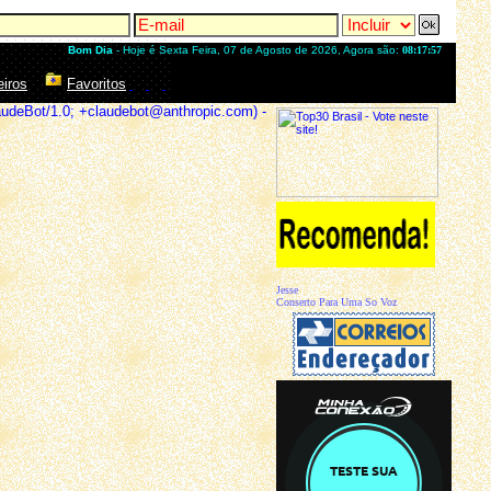
Bom Dia
- Hoje é Sexta Feira, 07 de Agosto de 2026, Agora são:
08:17:57
eiros
Favoritos
audeBot/1.0; +claudebot@anthropic.com) -
Jesse
Conserto Para Uma So Voz