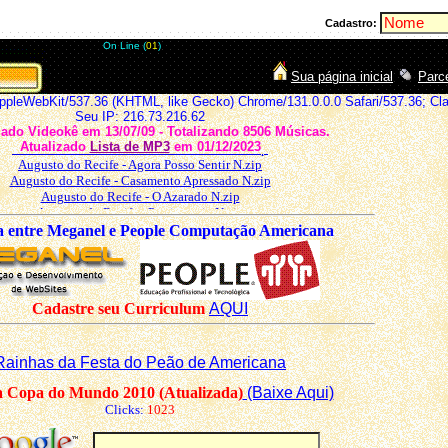
Cadastro:
On Line (
01
)
Sua página inicial
Parc
AppleWebKit/537.36 (KHTML, like Gecko) Chrome/131.0.0.0 Safari/537.36; Cl
Seu IP: 216.73.216.62
ado Videokê em 13/07/09 - Totalizando 8506 Músicas.
Atualizado
Lista de MP3
em 01/12/2023
a entre Meganel e People Computação Americana
Cadastre seu Curriculum
AQUI
Rainhas da Festa do Peão de Americana
a Copa do Mundo 2010 (Atualizada)
(Baixe Aqui)
Clicks:
1023