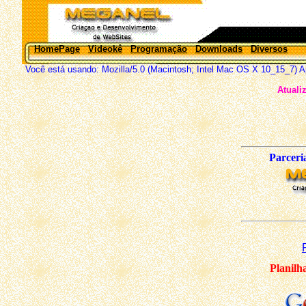
HomePage
Videokê
Programação
Downloads
Diversos
Você está usando: Mozilla/5.0 (Macintosh; Intel Mac OS X 10_15_7) 
Atualiz
Parceri
Planilh